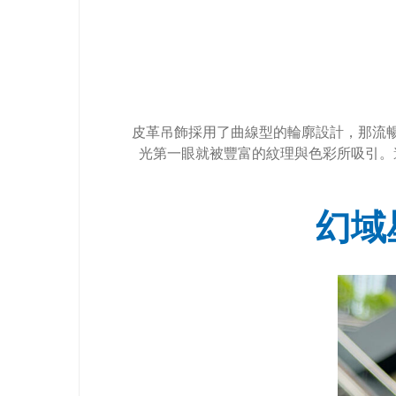
皮革吊飾採用了曲線型的輪廓設計，那流
光第一眼就被豐富的紋理與色彩所吸引。
幻域