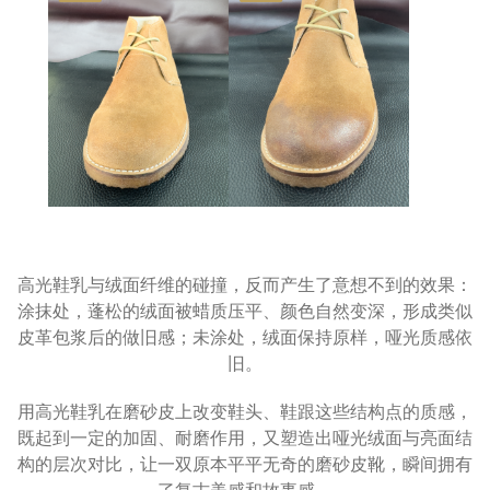
高光鞋乳与绒面纤维的碰撞，反而产生了意想不到的效果：
涂抹处，蓬松的绒面被蜡质压平、颜色自然变深，形成类似
皮革包浆后的做旧感；未涂处，绒面保持原样，哑光质感依
旧。
用高光鞋乳在磨砂皮上改变鞋头、鞋跟这些结构点的质感，
既起到一定的加固、耐磨作用，又塑造出哑光绒面与亮面结
构的层次对比，让一双原本平平无奇的磨砂皮靴，瞬间拥有