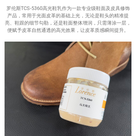
罗伦斯TCS-5360高光鞋乳作为一款专业级鞋面及皮具修饰
产品，常用于光面皮革的基础上光，无论是鞋头的精准提
亮、鞋跟的细节勾勒，还是鞋面整体增润，只需薄涂一层，
便赋予皮革自然通透的高光效果，让皮革质感瞬间提升。