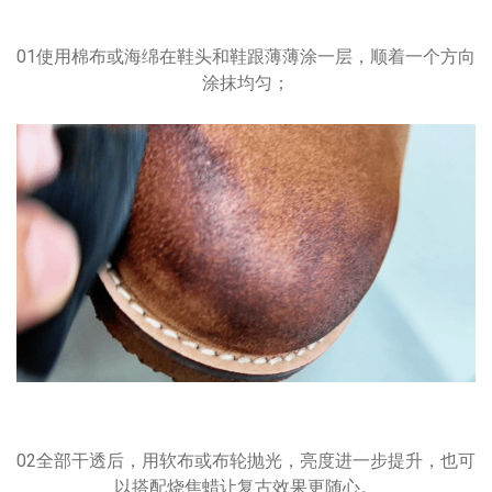
01使用棉布或海绵在鞋头和鞋跟薄薄涂一层，顺着一个方向
涂抹均匀；
02全部干透后，用软布或布轮抛光，亮度进一步提升，也可
以搭配烧焦蜡让复古效果更随心。